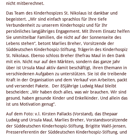
nicht mitberechnet.
Das Team des Kinderhospizes St. Nikolaus ist dankbar und
begeistert. „Wir sind einfach sprachlos für Ihre tiefe
Verbundenheit zu unserem Kinderhospiz und für Ihr
persönliches langjähriges Engagement. Mit Ihrem Einsatz helfen
Sie unmittelbar Familien, die nicht auf der Sonnenseite des
Lebens stehen“, betont Marlies Breher, Vorsitzende der
Süddeutschen Kinderhospiz-Stiftung, Trägerin des Kinderhospiz
St. Nikolaus. Ebenso schloss Breher Ehefrau Maul in den Dank
mit ein. Nicht nur auf den Märkten, sondern das ganze Jahr
über ist Ursula Maul aktiv damit beschäftigt, ihren Ehemann in
verschiedenen Aufgaben zu unterstützen. Sie ist die treibende
Kraft in der Organisation und dem Verkauf von Arbeiten, packt
und versendet Pakete. Der 85jährige Ludwig Maul bleibt
bescheiden: „Wir haben doch alles, was wir brauchen. Wir sind
gesund, haben gesunde Kinder und Enkelkinder. Und allein das
ist uns Motivation genug“.
Auf dem Foto: v.l. Kirsten Pallacks (Vorstand), das Ehepaar
Ludwig und Ursula Maul, Marlies Breher, Vorstandsvorsitzende
der Süddeutschen Kinderhospiz-Stiftung, Brigitte Waltl-Jensen,
Pressereferentin der Süddeutschen Kinderhospiz-Stiftung, und