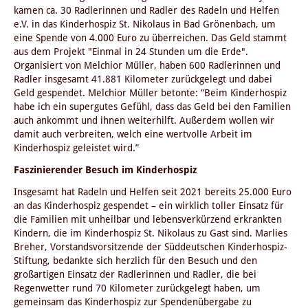
kamen ca. 30 Radlerinnen und Radler des Radeln und Helfen
e.V. in das Kinderhospiz St. Nikolaus in Bad Grönenbach, um
eine Spende von 4.000 Euro zu überreichen. Das Geld stammt
aus dem Projekt "Einmal in 24 Stunden um die Erde".
Organisiert von Melchior Müller, haben 600 Radlerinnen und
Radler insgesamt 41.881 Kilometer zurückgelegt und dabei
Geld gespendet. Melchior Müller betonte: “Beim Kinderhospiz
habe ich ein supergutes Gefühl, dass das Geld bei den Familien
auch ankommt und ihnen weiterhilft. Außerdem wollen wir
damit auch verbreiten, welch eine wertvolle Arbeit im
Kinderhospiz geleistet wird.”
Faszinierender Besuch im Kinderhospiz
Insgesamt hat Radeln und Helfen seit 2021 bereits 25.000 Euro
an das Kinderhospiz gespendet – ein wirklich toller Einsatz für
die Familien mit unheilbar und lebensverkürzend erkrankten
Kindern, die im Kinderhospiz St. Nikolaus zu Gast sind. Marlies
Breher, Vorstandsvorsitzende der Süddeutschen Kinderhospiz-
Stiftung, bedankte sich herzlich für den Besuch und den
großartigen Einsatz der Radlerinnen und Radler, die bei
Regenwetter rund 70 Kilometer zurückgelegt haben, um
gemeinsam das Kinderhospiz zur Spendenübergabe zu