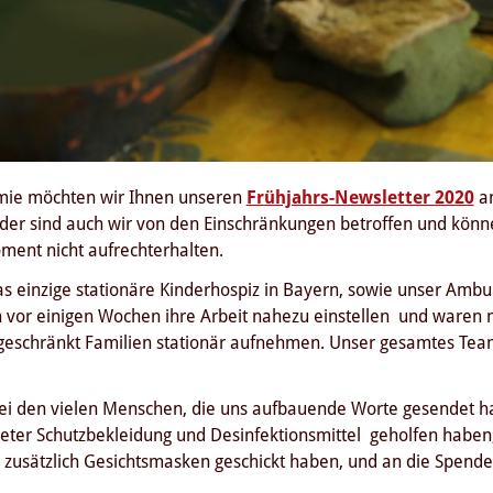
ie möchten wir Ihnen unseren
Frühjahrs-Newsletter 2020
an
eider sind auch wir von den Einschränkungen betroffen und kön
ment nicht aufrechterhalten.
as einzige stationäre Kinderhospiz in Bayern, sowie unser Ambu
vor einigen Wochen ihre Arbeit nahezu einstellen und waren nu
eschränkt Familien stationär aufnehmen. Unser gesamtes Team 
bei den vielen Menschen, die uns aufbauende Worte gesendet hab
eter Schutzbekleidung und Desinfektionsmittel geholfen haben,
usätzlich Gesichtsmasken geschickt haben, und an die Spender*i