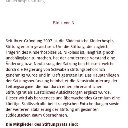
Nik
am
Kinderhospiz-Stiftung
Jah
Una
in 
Bild 1 von 6
und
Her
Una
Ki
Seit ihrer Gründung 2007 ist die Süddeutsche Kinderhospiz-
so
Stiftung enorm gewachsen. Um die Stiftung, die zugleich
sü
Trägerin des Kinderhospizes St. Nikolaus ist, langfristig noch
unabhängiger zu machen, hat der amtierende Vorstand eine
Änderung bzw. Neufassung der Satzung beschlossen, welche
durch die Regierung von Schwaben stiftungsbehördlich
genehmigt wurde und in Kraft getreten ist. Das Hauptanliegen
der Satzungsneufassung beinhaltet die Neustrukturierung der
Leitungsorgane, die nun durch einen ehrenamtlichen
Stiftungsrat als zusätzliches Aufsichtsorgan ergänzt wurde.
Dieser wird als beratendes und überwachendes Gremium eine
künftige Schlüsselrolle bei strategischen Entscheidungen sowie
der weiteren Etablierung der Stiftung im gesamten
süddeutschen Raum übernehmen.
Die Mitglieder des Stiftungsrats sind: