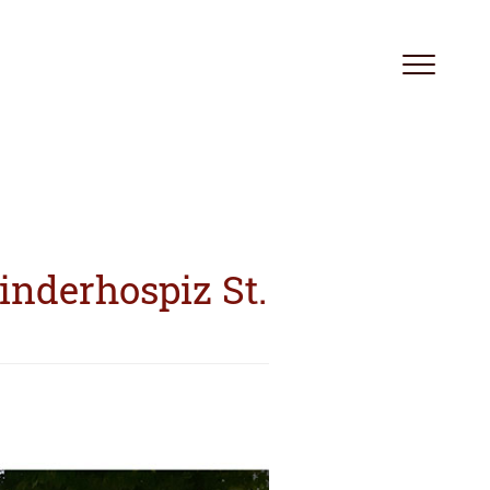
Toggle
navigation
inderhospiz St.